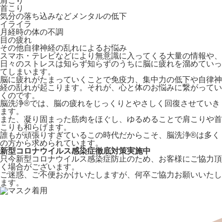
肩こり
首こり
気分の落ち込みなどメンタルの低下
イライラ
月経時の体の不調
目の疲れ
その他自律神経の乱れによるお悩み
スマホ・テレビなどにより無意識に入ってくる大量の情報や、
日々のストレスは知らず知らずのうちに脳に疲れを溜めていっ
てしまいます。
脳に疲れがたまっていくことで免疫力、集中力の低下や自律神
経の乱れが起こります。それが、心と体のお悩みに繋がってい
くのです。
脳洗浄®︎では、脳の疲れをじっくりとやさしく回復させていき
ます。
また、凝り固まった筋肉をほぐし、ゆるめることで肩こりや首
こりも和らげます。
誰もが頑張りすぎているこの時代だからこそ、脳洗浄®︎は多く
の方から求められています。
新型コロナウイルス感染症徹底対策実施中
只今新型コロナウイルス感染症防止のため、お客様にご協力頂
く場合がございます。
ご迷惑、ご不便おかけいたしますが、何卒ご協力お願いいたし
ます。