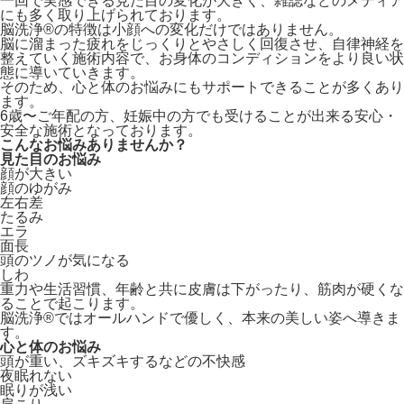
一回で実感できる見た目の変化が大きく、雑誌などのメディア
にも多く取り上げられております。
脳洗浄®︎の特徴は小顔への変化だけではありません。
脳に溜まった疲れをじっくりとやさしく回復させ、自律神経を
整えていく施術内容で、お身体のコンディションをより良い状
態に導いていきます。
そのため、心と体のお悩みにもサポートできることが多くあり
ます。
6歳〜ご年配の方、妊娠中の方でも受けることが出来る安心・
安全な施術となっております。
こんなお悩みありませんか？
見た目のお悩み
顔が大きい
顔のゆがみ
左右差
たるみ
エラ
面長
頭のツノが気になる
しわ
重力や生活習慣、年齢と共に皮膚は下がったり、筋肉が硬くな
ることで起こります。
脳洗浄®︎ではオールハンドで優しく、本来の美しい姿へ導きま
す。
心と体のお悩み
頭が重い、ズキズキするなどの不快感
夜眠れない
眠りが浅い