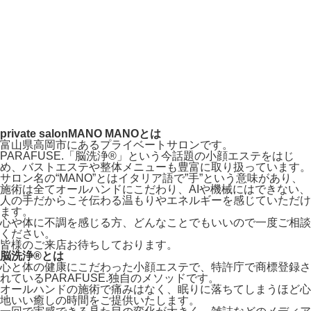
private salon
MANO MANOとは
富山県高岡市にあるプライベートサロンです。
PARAFUSE.「脳洗浄®︎」という今話題の小顔エステをはじ
め、バストエステや整体メニューも豊富に取り扱っています。
サロン名の“MANO”とはイタリア語で”手”という意味があり、
施術は全てオールハンドにこだわり、AIや機械にはできない、
人の手だからこそ伝わる温もりやエネルギーを感じていただけ
ます。
心や体に不調を感じる方、どんなことでもいいので一度ご相談
ください。
皆様のご来店お待ちしております。
脳洗浄®︎とは
心と体の健康にこだわった小顔エステで、特許庁で商標登録さ
れているPARAFUSE.独自のメソッドです。
オールハンドの施術で痛みはなく、眠りに落ちてしまうほど心
地いい癒しの時間をご提供いたします。