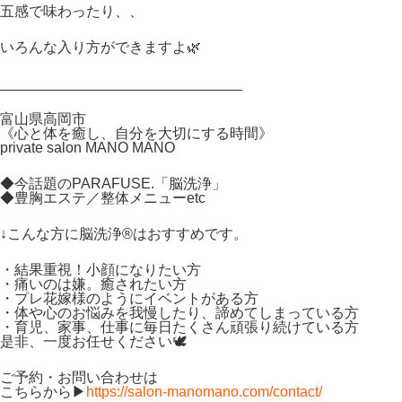
五感で味わったり、、
いろんな入り方ができますよ
🌿
______________________________
富山県高岡市
《心と体を癒し、自分を大切にする時間》
private salon MANO MANO
◆今話題のPARAFUSE.
「脳洗浄」
◆豊胸エステ／整体メニュー
etc
↓こんな方に脳洗浄®︎はおすすめです。
・結果重視！小顔になりたい方
・痛いのは嫌。癒されたい方
・プレ花嫁様のようにイベントがある方
・体や心のお悩みを我慢したり、諦めてしまっている方
・育児、家事、仕事に毎日たくさん頑張り続けている方
是非、一度お任せください
🕊
ご予約・お問い合わせは
こちらから▶︎
https://salon-manomano.com/contact/