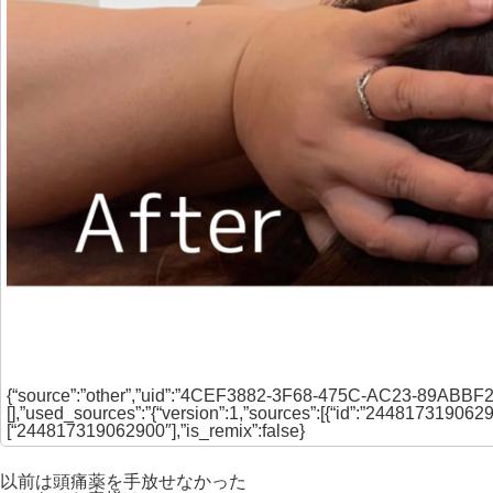
{“source”:”other”,”uid”:”4CEF3882-3F68-475C-AC23-89ABBF2E
[],”used_sources”:”{“version”:1,”sources”:[{“id”:”244817319062
[“244817319062900″],”is_remix”:false}
以前は頭痛薬を手放せなかった