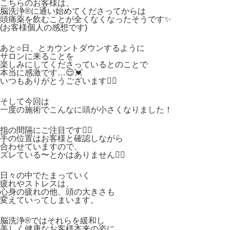
こちらのお客様は、
脳洗浄®︎に通い始めてくださってからは
頭痛薬を飲むことが全くなくなったそうです✨
(お客様個人の感想です)
あと○日、とカウントダウンするように
サロンに来ることを
楽しみにしてくださっているとのことで
本当に感激です…😌💓
いつもありがとうございます🙇‍♀️
そして今回は
一度の施術でこんなに頭が小さくなりました！
指の間隔にご注目です🧚‍♀️
手の位置はお客様と確認しながら
合わせていますので、
ズレている〜とかはありません🙅‍♀️
日々の中でたまっていく
疲れやストレスは、
心身の疲れの他、頭の大きさも
変えていってしまいます。
脳洗浄®︎ではそれらを緩和し
美しく健康なお客様本来の姿に