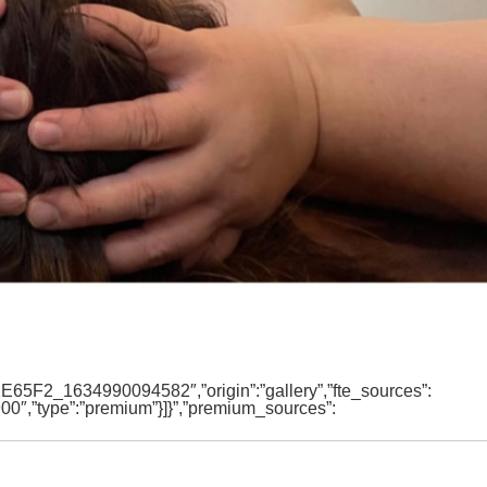
65F2_1634990094582″,”origin”:”gallery”,”fte_sources”:
900″,”type”:”premium”}]}”,”premium_sources”: