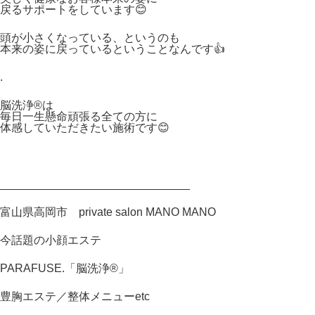
戻るサポートをしています😊
頭が小さくなっている、というのも
本来の姿に戻っているということなんです👍
.
脳洗浄®︎は
毎日一生懸命頑張る全ての方に
体感していただきたい施術です😊
______________________________
富山県高岡市
private salon MANO MANO
今話題の小顔エステ
PARAFUSE.
「脳洗浄
®︎
」
豊胸エステ／整体メニュー
etc